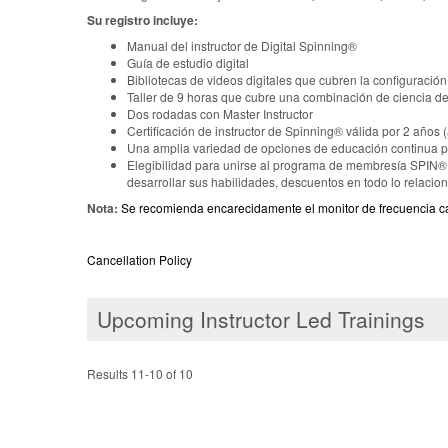
Su registro incluye:
Manual del instructor de Digital Spinning®
Guía de estudio digital
Bibliotecas de videos digitales que cubren la configuración
Taller de 9 horas que cubre una combinación de ciencia del
Dos rodadas con Master Instructor
Certificación de instructor de Spinning® válida por 2 años 
Una amplia variedad de opciones de educación continua par
Elegibilidad para unirse al programa de membresía SPIN® c
desarrollar sus habilidades, descuentos en todo lo relaci
Nota:
Se recomienda encarecidamente el monitor de frecuencia c
Cancellation Policy
Upcoming Instructor Led Trainings
Results 11-10 of 10