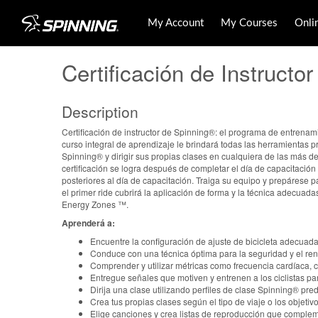
My Account
My Courses
Onli
Certificación de Instructo
Description
Certificación de instructor de Spinning®: el programa de entrenam
curso integral de aprendizaje le brindará todas las herramientas pr
Spinning® y dirigir sus propias clases en cualquiera de las más d
certificación se logra después de completar el día de capacitación
posteriores al día de capacitación. Traiga su equipo y prepárese p
el primer ride cubrirá la aplicación de forma y la técnica adecua
Energy Zones ™.
Aprenderá a:
Encuentre la configuración de ajuste de bicicleta adecuad
Conduce con una técnica óptima para la seguridad y el ren
Comprender y utilizar métricas como frecuencia cardíaca, 
Entregue señales que motiven y entrenen a los ciclistas pa
Dirija una clase utilizando perfiles de clase Spinning® pr
Crea tus propias clases según el tipo de viaje o los objeti
Elige canciones y crea listas de reproducción que complement