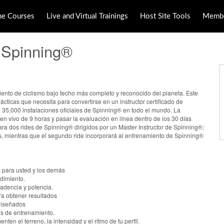
ne Courses
Live and Virtual Trainings
Host Site Tools
Membe
r Spinning®
iento de ciclismo bajo techo más completo y reconocido del planeta. Este
ácticas que necesita para convertirse en un instructor certificado de
e 35,000 instalaciones oficiales de Spinning® en todo el mundo. La
 en vivo de 9 horas y pasar la evaluación en línea dentro de los 30 días
ara dos rides de Spinning® dirigidos por un Master Instructor de Spinning®;
das, mientras que el segundo ride incorporará al entrenamiento de Spinning®
a para usted y los demás
dimiento.
cadencia y potencia.
ra obtener resultados
ediseñados
vos de entrenamiento.
en el terreno, la intensidad y el ritmo de tu perfil.