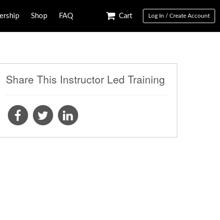
rship
Shop
FAQ
Cart
Log In / Create Account
Share This Instructor Led Training