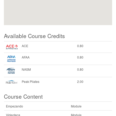
Available Course Credits
ACE
0.80
AFAA
0.80
NASM
0.80
Peak Pilates
2.00
Course Content
Empezando
Module
Videoteca
Module