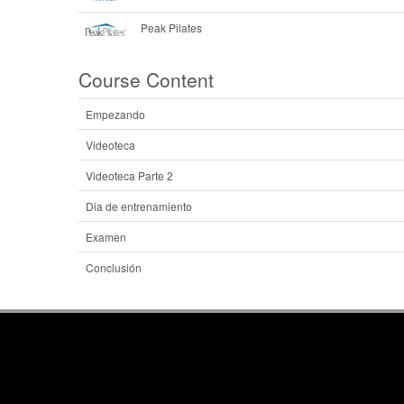
Peak Pilates
Course Content
Empezando
Videoteca
Videoteca Parte 2
Dia de entrenamiento
Examen
Conclusión