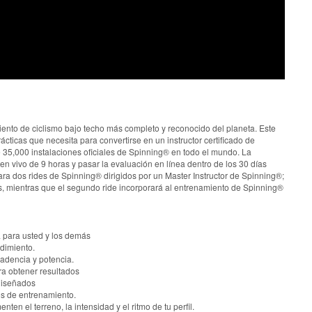
iento de ciclismo bajo techo más completo y reconocido del planeta. Este
ácticas que necesita para convertirse en un instructor certificado de
e 35,000 instalaciones oficiales de Spinning® en todo el mundo. La
 en vivo de 9 horas y pasar la evaluación en línea dentro de los 30 días
ara dos rides de Spinning® dirigidos por un Master Instructor de Spinning®;
das, mientras que el segundo ride incorporará al entrenamiento de Spinning®
a para usted y los demás
dimiento.
cadencia y potencia.
ra obtener resultados
ediseñados
vos de entrenamiento.
en el terreno, la intensidad y el ritmo de tu perfil.