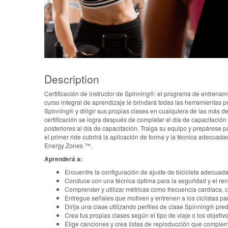
Description
Certificación de instructor de Spinning®: el programa de entrenam
curso integral de aprendizaje le brindará todas las herramientas pr
Spinning® y dirigir sus propias clases en cualquiera de las más d
certificación se logra después de completar el día de capacitación
posteriores al día de capacitación. Traiga su equipo y prepárese p
el primer ride cubrirá la aplicación de forma y la técnica adecua
Energy Zones ™.
Aprenderá a:
Encuentre la configuración de ajuste de bicicleta adecuad
Conduce con una técnica óptima para la seguridad y el ren
Comprender y utilizar métricas como frecuencia cardíaca, 
Entregue señales que motiven y entrenen a los ciclistas pa
Dirija una clase utilizando perfiles de clase Spinning® pr
Crea tus propias clases según el tipo de viaje o los objeti
Elige canciones y crea listas de reproducción que complement