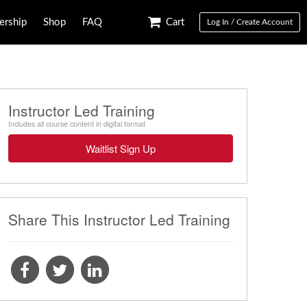
rship
Shop
FAQ
Cart
Log In / Create Account
Instructor Led Training
Includes all course content in digital format
Waitlist Sign Up
Share This Instructor Led Training