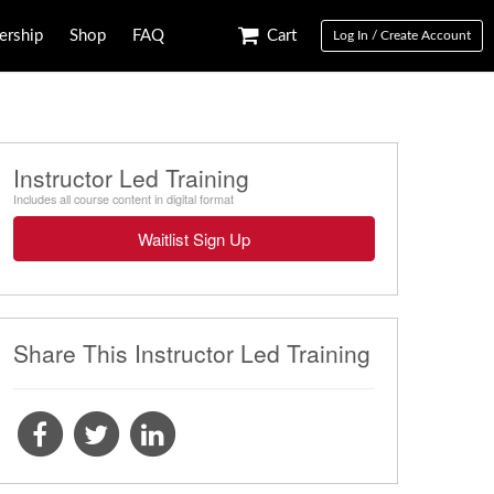
rship
Shop
FAQ
Cart
Log In / Create Account
Instructor Led Training
Includes all course content in digital format
Waitlist Sign Up
Share This Instructor Led Training