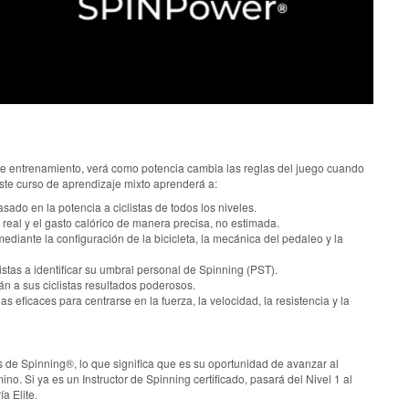
e entrenamiento, verá como potencia cambia las reglas del juego cuando
ste curso de aprendizaje mixto aprenderá a:
ado en la potencia a ciclistas de todos los niveles.
 real y el gasto calórico de manera precisa, no estimada.
mediante la configuración de la bicicleta, la mecánica del pedaleo y la
tas a identificar su umbral personal de Spinning (PST).
án a sus ciclistas resultados poderosos.
 eficaces para centrarse en la fuerza, la velocidad, la resistencia y la
res de Spinning®, lo que significa que es su oportunidad de avanzar al
ino. Si ya es un Instructor de Spinning certificado, pasará del Nivel 1 al
ía Elite.