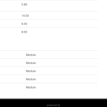
0.80
14.00
6.00
8.00
Module
Module
Module
Module
Module
powered by