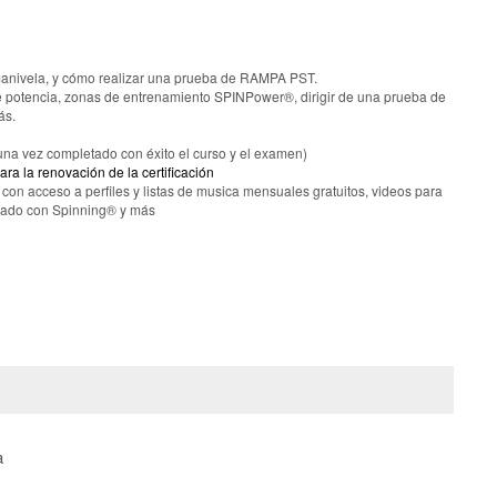
 manivela, y cómo realizar una prueba de RAMPA PST.
de potencia, zonas de entrenamiento SPINPower®, dirigir de una prueba de
ás.
(una vez completado con éxito el curso y el examen)
ara la renovación de la certificación
on acceso a perfiles y listas de musica mensuales gratuitos, videos para
onado con Spinning® y más
a