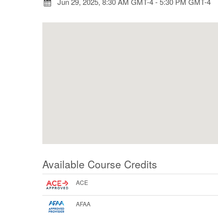
Jun 29, 2025, 8:30 AM GMT-4
-
5:30 PM GMT-4
Available Course Credits
ACE
AFAA