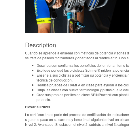
Description
Cuando se aprende a enseñar con métricas de potencia y zonas d
se trata de paseos motivadores y orientados al rendimiento. Con e
Describa con confianza los beneficios del entrenamiento bas
Explique por qué las bicicletas Spinner® miden la potencia
Enseñe a sus ciclistas a optimizar su potencia y eficiencia 
técnica de conducción.
Realice pruebas de RAMPA en clase para ayudar a los ciclis
Dirija las clases con nueva terminología y pistas que le dar
Cree sus propios perfiles de clase SPINPower® con plantillas
potencia.
Elevar su Nivel
La certificación es parte del proceso de certificación de instructo
siguiente paso en su carrera, y también al siguiente nivel en el cam
Nivel 2: Avanzado. Si estás en el nivel 2, subirás al nivel 3: categor