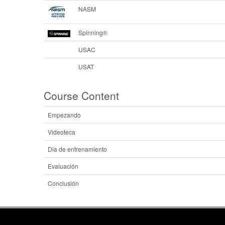
NASM
Spinning®
USAC
USAT
Course Content
Empezando
Videoteca
Dia de entrenamiento
Evaluación
Conclusión