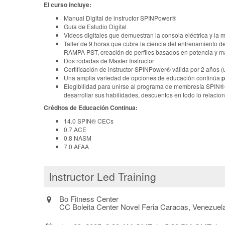
El curso incluye:
Manual Digital de instructor SPINPower®
Guía de Estudio Digital
Videos digitales que demuestran la consola eléctrica y la
Taller de 9 horas que cubre la ciencia del entrenamiento 
RAMPA PST, creación de perfiles basados en potencia y m
Dos rodadas de Master Instructor
Certificación de instructor SPINPower® válida por 2 años 
Una amplia variedad de opciones de educación continúa
p
Elegibilidad para unirse al programa de membresía SPIN® c
desarrollar sus habilidades, descuentos en todo lo relaci
Créditos de Educación Continua:
14.0 SPIN® CECs
0.7 ACE
0.8 NASM
7.0 AFAA
Instructor Led Training
Bo Fitness Center
CC Boleita Center Novel Feria Caracas, Venezuel