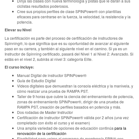
Dirija las clases con nueva terminología y pistas que le darán a sus
ciclistas resultados poderosos.
Cree sus propios perfiles de clase SPINPower® con plantillas
eficaces para centrarse en la fuerza, la velocidad, la resistencia y la
potencia.
Elevar su Nivel
La certificación es parte del proceso de certificación de instructores de
Spinning®, lo que significa que es su oportunidad de avanzar al siguiente
paso en su carrera, y también al siguiente nivel en el camino. Si ya es un
Instructor de Spinning certificado, pasará del Nivel 1 al Nivel 2: Avanzado. Si
estás en el nivel 2, subirás al nivel 3: categoría Elite.
El curso incluye:
Manual Digital de instructor SPINPower®
Guía de Estudio Digital
Videos digitales que demuestran la consola eléctrica y la manivela, y
cómo realizar una prueba de RAMPA PST.
Taller de 9 horas que cubre la ciencia del entrenamiento de potencia,
zonas de entrenamiento SPINPower®, dirigir de una prueba de
RAMPA PST, creación de perfiles basados en potencia y más.
Dos rodadas de Master Instructor
Certificación de instructor SPINPower® válida por 2 años (una vez
completado con éxito el curso y el examen)
Una amplia variedad de opciones de educación continúa
para la
renovación de la certificación
Elegibilidad para unirse al programa de membresía SPIN® con