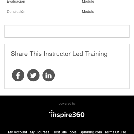
Evaluación
Module
Conclusión
Module
Share This Instructor Led Training
powered by
My Account
My Courses
Host Site Tools
Spinning.com
Terms Of Use