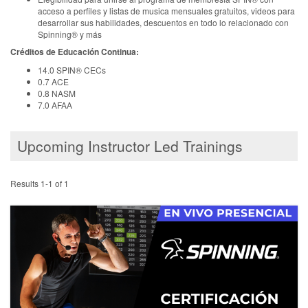
acceso a perfiles y listas de musica mensuales gratuitos, videos para
desarrollar sus habilidades, descuentos en todo lo relacionado con
Spinning® y más
Créditos de Educación Continua:
14.0 SPIN® CECs
0.7 ACE
0.8 NASM
7.0 AFAA
Upcoming Instructor Led Trainings
Results 1-1 of 1