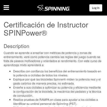
Menu
Log In
Certificación de Instructor
SPINPower®
Description
Cuando se aprende a enseñar con métricas de potencia y zonas de
entrenamiento, verá como potencia cambia las reglas del juego cuando se
trata de paseos motivadores y orientados al rendimiento. Con este curso de
aprendizaje mixto aprenderá a:
Describa con confianza los beneficios del entrenamiento basado en
la potencia a ciclistas de todos los niveles.
Explique por qué las bicicletas Spinner® miden la potencia real y el
gasto calórico de manera precisa, no estimada.
Enseñe a sus ciclistas a optimizar su potencia y eficiencia mediante
la configuración de la bicicleta, la mecánica del pedaleo y la técnica
de conducción.
Realice pruebas de RAMPA en clase para ayudar a los ciclistas a
identificar su umbral personal de Spinning (PST).